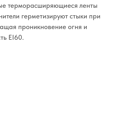
ные терморасширяющиеся ленты
нители герметизируют стыки при
ращая проникновение огня и
ть EI60.