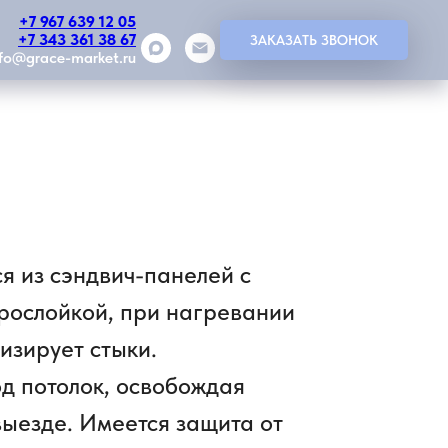
+7 967 639 12 05
+7 343 361 38 67
ЗАКАЗАТЬ ЗВОНОК
nfo@grace-market.ru
я из сэндвич-панелей с
рослойкой, при нагревании
изирует стыки.
д потолок, освобождая
выезде. Имеется защита от