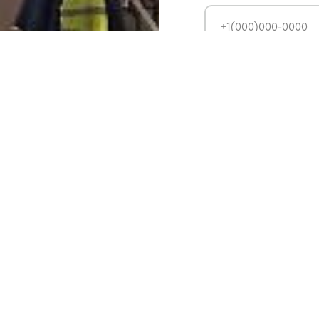
Прикрепите ТЗ
Add file
Соглашаюсь с
полити
данных
Отправить за