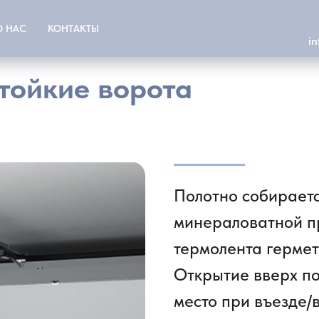
О НАС
КОНТАКТЫ
i
тойкие ворота
Полотно собираетс
минераловатной п
термолента гермет
Открытие вверх по
место при въезде/