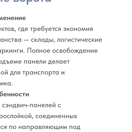
менение
ктов, где требуется экономия
анства — склады, логистические
аркинги. Полное освобождение
одъеме панели делает
ой для транспорта и
ика.
обенности
з сэндвич‑панелей с
рослойкой, соединенных
хся по направляющим под